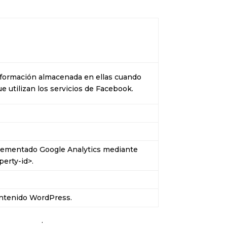
información almacenada en ellas cuando
ue utilizan los servicios de Facebook.
implementado Google Analytics mediante
erty-id>.
contenido WordPress.
ga clic aquí
.